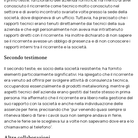
conosciuto il ricorrente come tecnico molto conosciuto nel
settore e di averlo incontrato svariate volte presso la sede della
società, dove disponeva di un ufficio. Tuttavia, ha precisato che i
rapporti tecnici erano tenuti direttamente dai tecnici della sua
azienda e che egli personalmente non aveva mai intrattenuto
rapporti diretti con il ricorrente. Ha inoltre dichiarato di non sapere
se il ricorrente avesse un obbligo di presenza e di non conoscere i
rapporti interni tra il ricorrente e la società.
Secondo testimone
Il secondo teste, ex socio della società resistente, ha fornito
elementi particolarmente significativi. Ha spiegato che il ricorrente
era venuto ad offrirsi per svolgere attività di consulenza tecnica,
occupandosi essenzialmente di prodotti metalworking, mentre gli
aspetti tecnici dell’azienda erano gestiti dal teste stesso in prima
persona. Ha affermato che il ricorrente era libero nella gestione del
suo rapporto con la società e anche nella individuazione delle
assenze per ferie, precisando che “pur venendo quasi sempre si
riteneva libero di fare i cavoli suoi non sempre andava in ferie,
anche le ferie se le sceglieva lui a volte non sapevamo dove era e lo
chiamavamo al telefono”.
Altre collaborazioni