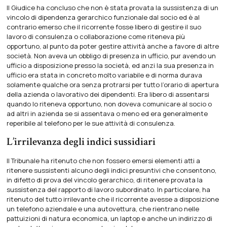
Il Giudice ha concluso che non è stata provata la sussistenza di un
vincolo di dipendenza gerarchico funzionale dal socio ed è al
contrario emerso che il ricorrente fosse libero di gestire il suo
lavoro di consulenza o collaborazione come riteneva più
opportuno, al punto da poter gestire attività anche a favore di altre
società. Non aveva un obbligo di presenza in ufficio, pur avendo un
ufficio a disposizione presso la società, ed anzi la sua presenza in
ufficio era stata in concreto molto variabile e di norma durava
solamente qualche ora senza protrarsi per tutto l’orario di apertura
della azienda o lavorativo dei dipendenti. Era libero di assentarsi
quando lo riteneva opportuno, non doveva comunicare al socio o
ad altri in azienda se si assentava o meno ed era generalmente
reperibile al telefono per le sue attività di consulenza.
L’irrilevanza degli indici sussidiari
Il Tribunale ha ritenuto che non fossero emersi elementi atti a
ritenere sussistenti alcuno degli indici presuntivi che consentono,
in difetto di prova del vincolo gerarchico, di ritenere provata la
sussistenza del rapporto di lavoro subordinato. In particolare, ha
ritenuto del tutto irrilevante che il ricorrente avesse a disposizione
un telefono aziendale e una autovettura, che rientrano nelle
pattuizioni di natura economica, un laptop e anche un indirizzo di